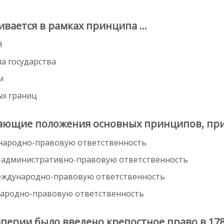
ивается в рамках принципа …
й
а государства
и
ых границ
ающие положения основных принципов, пр
народно-правовую ответственность
т административно-правовую ответственность
международно-правовую ответственность
народно-правовую ответственность
перии было введено крепостное право в 178