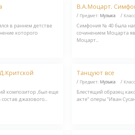
а
В.А.Моцарт. Симфо
/
/
Предмет:
Музыка
Клас
лся в раннем детстве
Симфония № 40 была напи
нение которого
сочинением Моцарта явл
Моцарт...
.Д.Критской
Танцуют все
/
/
Предмет:
Музыка
Клас
кий композитор ,был еще
Блестящий образец како
состав джазового...
акте" оперы "Иван Сусан