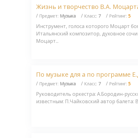
Жизнь и творчество В.А. Моцарт
/
/
/
Предмет:
Музыка
Класс:
7
Рейтинг:
5
Инструмент, голоса которого Моцарт боя
Итальянский композитор, духовное сочи
Моцарт...
По музыке для а по программе Е
/
/
/
Предмет:
Музыка
Класс:
7
Рейтинг:
5
Руководитель оркестра: А.Бородин-русс
известным: П.Чайковский автор балета: В 