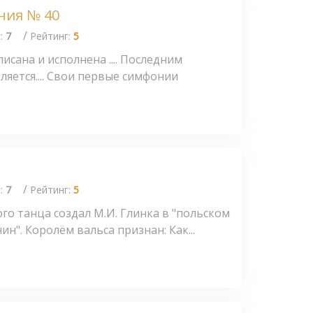
ния № 40
/
с:
7
Рейтинг:
5
сана и исполнена .... Последним
яется.... Свои первые симфонии
/
с:
7
Рейтинг:
5
го танца создал М.И. Глинка в "польском
ин". Королём вальса признан: Как...