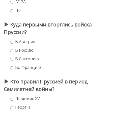
У12А
10
Куда первыми вторглись войска
Пруссии?
В Австрию
В Россию
В Саксонию
Во Францию
Кто правил Пруссией в период
Семилетней войны?
Людовик XV
Георг ΙΙ