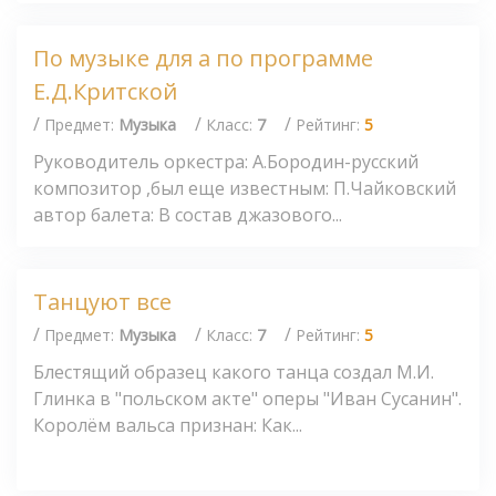
По музыке для а по программе
Е.Д.Критской
/
/
/
Предмет:
Музыка
Класс:
7
Рейтинг:
5
Руководитель оркестра: А.Бородин-русский
композитор ,был еще известным: П.Чайковский
автор балета: В состав джазового...
Танцуют все
/
/
/
Предмет:
Музыка
Класс:
7
Рейтинг:
5
Блестящий образец какого танца создал М.И.
Глинка в "польском акте" оперы "Иван Сусанин".
Королём вальса признан: Как...