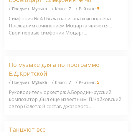
/
/
/
Предмет:
Музыка
Класс:
7
Рейтинг:
5
Симфония № 40 была написана и исполнена ....
Последним сочинением Моцарта является....
Свои первые симфонии Моцарт...
По музыке для а по программе
Е.Д.Критской
/
/
/
Предмет:
Музыка
Класс:
7
Рейтинг:
5
Руководитель оркестра: А.Бородин-русский
композитор ,был еще известным: П.Чайковский
автор балета: В состав джазового...
Танцуют все