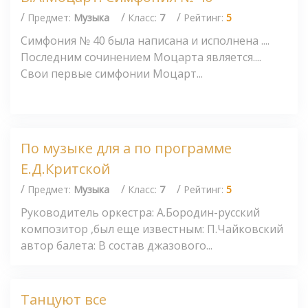
/
/
/
Предмет:
Музыка
Класс:
7
Рейтинг:
5
Симфония № 40 была написана и исполнена ....
Последним сочинением Моцарта является....
Свои первые симфонии Моцарт...
По музыке для а по программе
Е.Д.Критской
/
/
/
Предмет:
Музыка
Класс:
7
Рейтинг:
5
Руководитель оркестра: А.Бородин-русский
композитор ,был еще известным: П.Чайковский
автор балета: В состав джазового...
Танцуют все