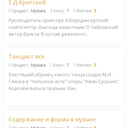
Е.Д.Критской
/
/
/
Предмет:
Музыка
Класс:
7
Рейтинг:
5
Руководитель оркестра: А.Бородин-русский
композитор ,был еще известным: П.Чайковский
автор балета: В состав джазового...
Танцуют все
/
/
/
Предмет:
Музыка
Класс:
7
Рейтинг:
5
Блестящий образец какого танца создал М.И.
Глинка в "польском акте" оперы "Иван Сусанин".
Королём вальса признан: Как...
Содержание и форма в музыке
/
/
/
Предмет:
Музыка
Класс:
7
Рейтинг:
5