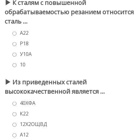
К сталям с повышенной
обрабатываемостью резанием относится
сталь …
А22
Р18
У10А
10
Из приведенных сталей
высококачественной является …
40ХФА
К22
12Х2ОЩ­ВД
А12