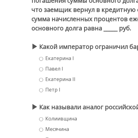
погашения суммы основного долга
что заемщик вернул в кредитную о
сумма начисленных процентов еже
основного долга равна _____ руб.
Какой император ограничил ба
Екатерина I
Павел I
Екатерина II
Петр I
Как называли аналог российской
Колиивщина
Месячина