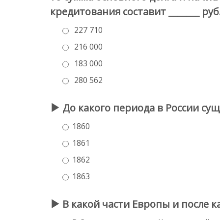
кредитования составит _______ руб
227 710
216 000
183 000
280 562
До какого периода в России сущ
1860
1861
1862
1863
В какой части Европы и после к