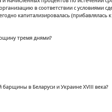
 и начисленных процентов по истечении сро
рганизацию в соответствии с условиями сдел
годно капитализировалась (прибавлялась к с
рщину тремя днями?
 барщины в Беларуси и Украине XVIII века?