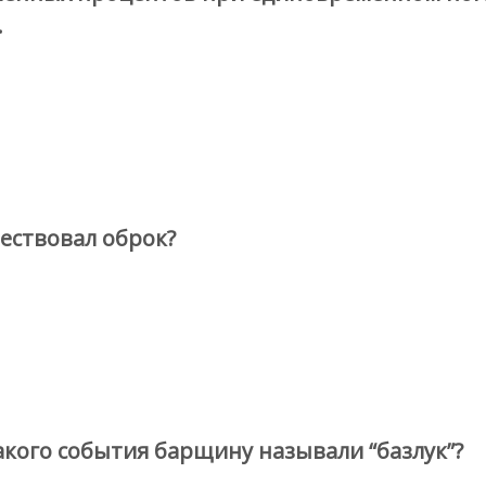
.
ествовал оброк?
акого события барщину называли “базлук”?