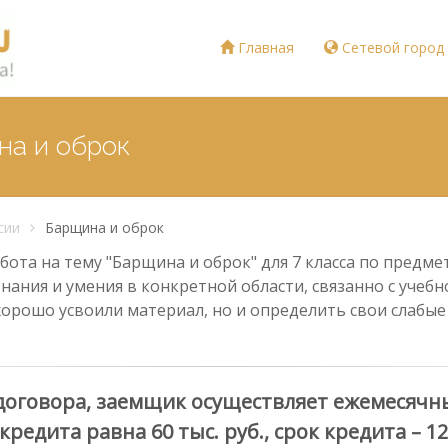
Главная
Сетевой город
на и оброк
сии
Барщина и оброк
ота на тему "Барщина и оброк" для 7 класса по предме
знания и умения в конкретной области, связанно с учеб
хорошо усвоили материал, но и определить свои слабы
 договора, заемщик осуществляет ежемесяч
редита равна 60 тыс. руб., срок кредита – 