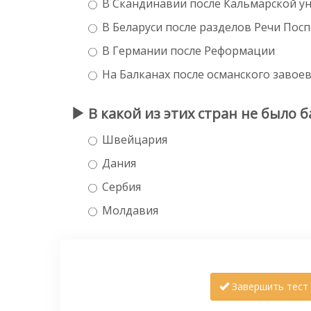
В Скандинавии после Кальмарской у
В Беларуси после разделов Речи Пос
В Германии после Реформации
На Балканах после османского завое
В какой из этих стран не было
Швейцария
Дания
Сербия
Молдавия
Завершить тест