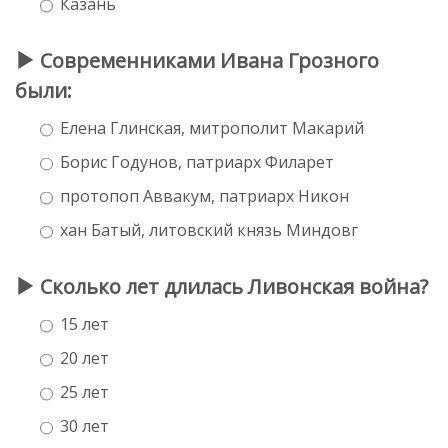
Казань
Современниками Ивана Грозного
были:
Елена Глинская, митрополит Макарий
Борис Годунов, патриарх Филарет
протопоп Аввакум, патриарх Никон
хан Батый, литовский князь Миндовг
Сколько лет длилась Ливонская война?
15 лет
20 лет
25 лет
30 лет