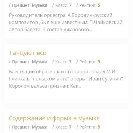
/
/
/
Предмет:
Музыка
Класс:
7
Рейтинг:
5
Руководитель оркестра: А.Бородин-русский
композитор ,был еще известным: П.Чайковский
автор балета: В состав джазового...
Танцуют все
/
/
/
Предмет:
Музыка
Класс:
7
Рейтинг:
5
Блестящий образец какого танца создал М.И.
Глинка в "польском акте" оперы "Иван Сусанин".
Королём вальса признан: Как...
Содержание и форма в музыке
/
/
/
Предмет:
Музыка
Класс:
7
Рейтинг:
5