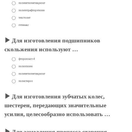
полиметилметакрилат
политетрафторэтилен
текстолит
гетинакс
Для изготовления подшипников
скольжения используют …
фторопласт-4
полиэтилен
полиметилметакрилат
полистирол
Для изготовления зубчатых колес,
шестерен, передающих значительные
усилия, целесообразно использовать …
Для замедления процесса старения