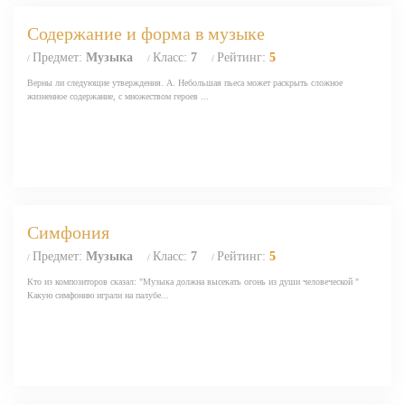
Содержание и форма в музыке
Предмет:
Музыка
Класс:
7
Рейтинг:
5
/
/
/
Верны ли следующие утверждения. А. Небольшая пьеса может раскрыть сложное
жизненное содержание, с множеством героев ...
Симфония
Предмет:
Музыка
Класс:
7
Рейтинг:
5
/
/
/
Кто из композиторов сказал: "Музыка должна высекать огонь из души человеческой "
Какую симфонию играли на палубе...