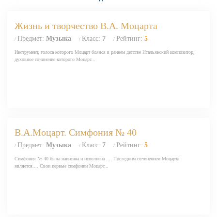
Жизнь и творчество В.А. Моцарта
Предмет:
Музыка
Класс:
7
Рейтинг:
5
/
/
/
Инструмент, голоса которого Моцарт боялся в раннем детстве Итальянский композитор,
духовное сочинение которого Моцарт...
В.А.Моцарт. Симфония № 40
Предмет:
Музыка
Класс:
7
Рейтинг:
5
/
/
/
Симфония № 40 была написана и исполнена .... Последним сочинением Моцарта
является.... Свои первые симфонии Моцарт...