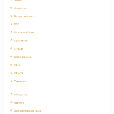
Астрономия
Белорусский язык
ИЗО
Итальянский язык
Краеведение
Музыка
Немецкий язык
ОБЖ
ОРКСЭ
Технология
Физкультура
Черчение
Административное право