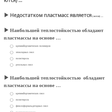
ются) …
Недостатком пластмасс является
(-ются) …
Наибольшей теплостойкостью обладают
пластмассы на основе …
кремнийорганических полимеров
эпоксидных смол
полистирола
резольных смол
Наибольшей теплостойкостью обладают
пластмассы на основе …
кремнийорганических смол
полистирола
фенолоформальдегидных смол