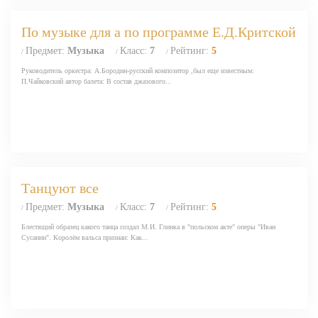
По музыке для а по программе Е.Д.Критской
Предмет:
Музыка
Класс:
7
Рейтинг:
5
/
/
/
Руководитель оркестра: А.Бородин-русский композитор ,был еще известным:
П.Чайковский автор балета: В состав джазового...
Танцуют все
Предмет:
Музыка
Класс:
7
Рейтинг:
5
/
/
/
Блестящий образец какого танца создал М.И. Глинка в "польском акте" оперы "Иван
Сусанин". Королём вальса признан: Как...