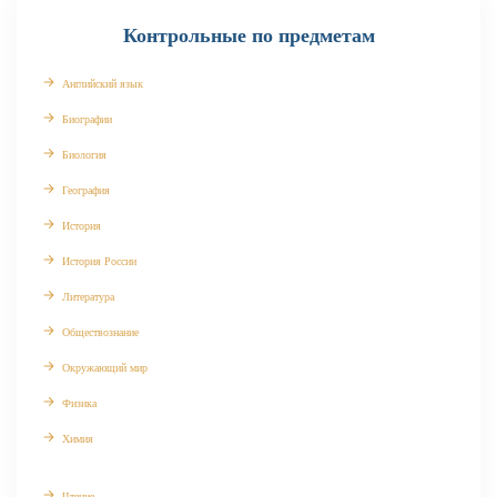
Контрольные по предметам
Английский язык
Биографии
Биология
География
История
История России
Литература
Обществознание
Окружающий мир
Физика
Химия
Чтение