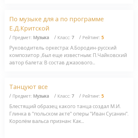
По музыке для а по программе
Е.Д.Критской
/
/
/
Предмет:
Музыка
Класс:
7
Рейтинг:
5
Руководитель оркестра: А.Бородин-русский
композитор ,был еще известным: П.Чайковский
автор балета: В состав джазового...
Танцуют все
/
/
/
Предмет:
Музыка
Класс:
7
Рейтинг:
5
Блестящий образец какого танца создал М.И.
Глинка в "польском акте" оперы "Иван Сусанин".
Королём вальса признан: Как...