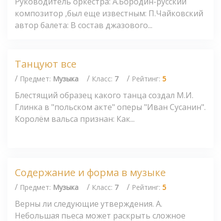
Руководитель оркестра: А.Бородин-русский
композитор ,был еще известным: П.Чайковский
автор балета: В состав джазового...
Танцуют все
/
/
/
Предмет:
Музыка
Класс:
7
Рейтинг:
5
Блестящий образец какого танца создал М.И.
Глинка в "польском акте" оперы "Иван Сусанин".
Королём вальса признан: Как...
Содержание и форма в музыке
/
/
/
Предмет:
Музыка
Класс:
7
Рейтинг:
5
Верны ли следующие утверждения. А.
Небольшая пьеса может раскрыть сложное