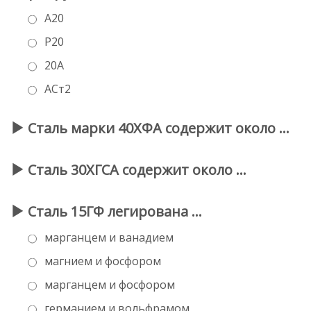
А20
Р20
20А
АСт2
Сталь марки 40ХФА содержит около …
Сталь 30ХГСА содержит около …
Сталь 15ГФ легирована …
марганцем и ванадием
магнием и фосфором
марганцем и фосфором
германием и вольфрамом