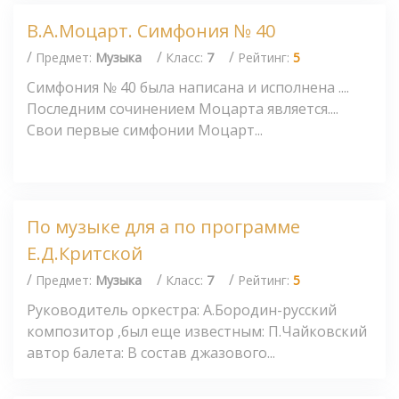
В.А.Моцарт. Симфония № 40
/
/
/
Предмет:
Музыка
Класс:
7
Рейтинг:
5
Симфония № 40 была написана и исполнена ....
Последним сочинением Моцарта является....
Свои первые симфонии Моцарт...
По музыке для а по программе
Е.Д.Критской
/
/
/
Предмет:
Музыка
Класс:
7
Рейтинг:
5
Руководитель оркестра: А.Бородин-русский
композитор ,был еще известным: П.Чайковский
автор балета: В состав джазового...