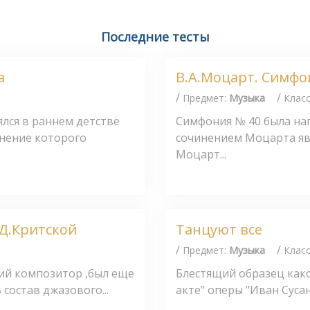
Последние тесты
а
В.А.Моцарт. Симфо
/
/
Предмет:
Музыка
Клас
лся в раннем детстве
Симфония № 40 была напи
нение которого
сочинением Моцарта явл
Моцарт...
.Д.Критской
Танцуют все
/
/
Предмет:
Музыка
Клас
кий композитор ,был еще
Блестящий образец како
состав джазового...
акте" оперы "Иван Сусан