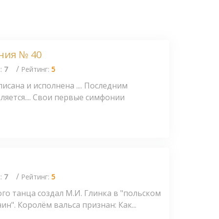
ния № 40
/
с:
7
Рейтинг:
5
сана и исполнена .... Последним
яется.... Свои первые симфонии
/
с:
7
Рейтинг:
5
го танца создал М.И. Глинка в "польском
ин". Королём вальса признан: Как...