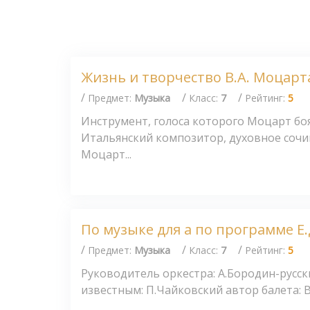
Жизнь и творчество В.А. Моцарт
/
/
/
Предмет:
Музыка
Класс:
7
Рейтинг:
5
Инструмент, голоса которого Моцарт боя
Итальянский композитор, духовное сочи
Моцарт...
По музыке для а по программе Е
/
/
/
Предмет:
Музыка
Класс:
7
Рейтинг:
5
Руководитель оркестра: А.Бородин-русс
известным: П.Чайковский автор балета: В 