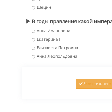
Шецин
В годы правления какой импера
Анна Иоанновна
Екатерина I
Елизавета Петровна
Анна Леопольдовна
Завершить тест