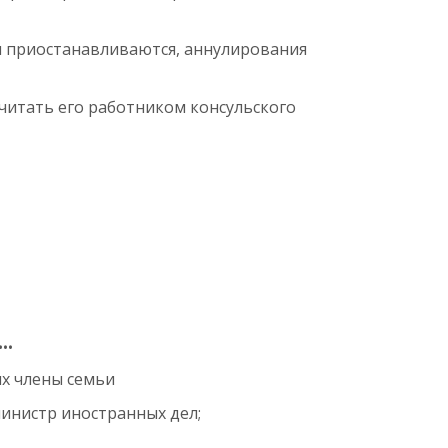
и приостанавливаются, аннулирования
читать его работником консульского
 …
их члены семьи
министр иностранных дел;