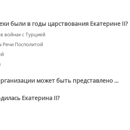
хи были в годы царствования Екатерине II?
в войнах с Турцией
ы Речи Посполитой
ей
и
организации может быть представлено …
илась Екатерина II?