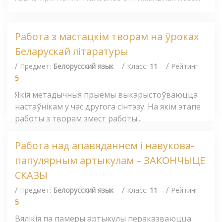
Работа з мастацкім творам на ўроках
Беларускай літаратуры
/
/
/
Предмет:
Белорусский язык
Класс:
11
Рейтинг:
5
Якія метадычныя прыёмы выкарыстоўваюцца
настаўнікам у час другога сінтэзу. На якім этапе
работы з творам змест работы...
Работа над апавяданнем і навукова-
папулярным артыкулам – ЗАКОНЧЫЦЕ
СКАЗЫ
/
/
/
Предмет:
Белорусский язык
Класс:
11
Рейтинг:
5
Вялікія па памеры артыкулы пераказваюцца