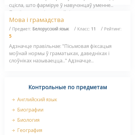
сцісла, што фарміруе ў навучэнцаў уменне...
Прыём, пры якім настаўнік загадзя...
Мова і грамадства
/
/
/
Предмет:
Белорусский язык
Класс:
11
Рейтинг:
5
Адзначце правільнае: "Пісьмовая фіксацыя
моўнай нормы ў граматыках, даведніках і
слоўніках называецца..." Адзначце...
Контрольные по предметам
Английский язык
Биографии
Биология
География