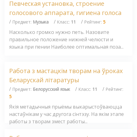
Певческая установка, строение
голосового аппарата, гигиена голоса
/
/
/
Предмет:
Музыка
Класс:
11
Рейтинг:
5
Насколько громко нужно петь. Назовите
правильное положение нижней челюсти и
языка при пении Наиболее оптимальная поза...
Работа з мастацкім творам на ўроках
Беларускай літаратуры
/
/
/
Предмет:
Белорусский язык
Класс:
11
Рейтинг:
5
Якія метадычныя прыёмы выкарыстоўваюцца
настаўнікам у час другога сінтэзу. На якім этапе
работы з творам змест работы...