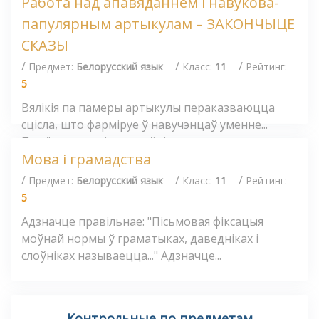
Работа над апавяданнем і навукова-
папулярным артыкулам – ЗАКОНЧЫЦЕ
СКАЗЫ
/
/
/
Предмет:
Белорусский язык
Класс:
11
Рейтинг:
5
Вялікія па памеры артыкулы пераказваюцца
сцісла, што фарміруе ў навучэнцаў уменне...
Прыём, пры якім настаўнік загадзя...
Мова і грамадства
/
/
/
Предмет:
Белорусский язык
Класс:
11
Рейтинг:
5
Адзначце правільнае: "Пісьмовая фіксацыя
моўнай нормы ў граматыках, даведніках і
слоўніках называецца..." Адзначце...
Контрольные по предметам