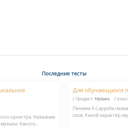
Последние тесты
ыкальное
Для обучающихся п
/
/
Предмет:
Музыка
Клас
Пением А Сарреllа назыв
слов. Какой характер зв
ого оркестра. Название
узыки. Какого...