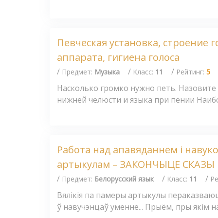
Певческая установка, строение г
аппарата, гигиена голоса
/
/
/
Предмет:
Музыка
Класс:
11
Рейтинг:
5
Насколько громко нужно петь. Назовит
нижней челюсти и языка при пении Наибо
Работа над апавяданнем і наву
артыкулам – ЗАКОНЧЫЦЕ СКАЗЫ
/
/
/
Предмет:
Белорусский язык
Класс:
11
Ре
Вялікія па памеры артыкулы пераказваюц
ў навучэнцаў уменне... Прыём, пры якім на