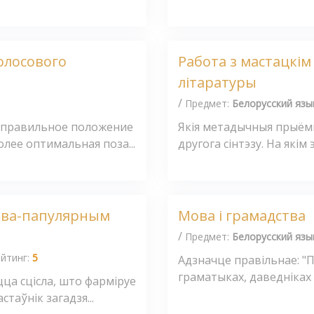
олосового
Работа з мастацкім
літаратуры
/
Предмет:
Белорусский язы
е правильное положение
Якія метадычныя прыём
лее оптимальная поза...
другога сінтэзу. На якім
кова-папулярным
Мова і грамадства
/
Предмет:
Белорусский язы
йтинг:
5
Адзначце правільнае: "
граматыках, даведніках і
ца сцісла, што фарміруе
стаўнік загадзя...