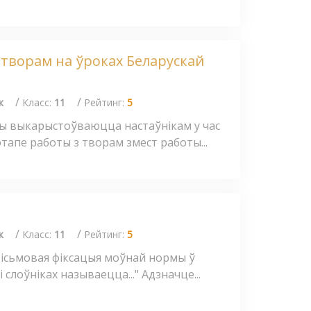
 творам на ўроках Беларускай
/
/
к
Класс:
11
Рейтинг:
5
ы выкарыстоўваюцца настаўнікам у час
 этапе работы з творам змест работы...
/
/
к
Класс:
11
Рейтинг:
5
Пісьмовая фіксацыя моўнай нормы ў
 слоўніках называецца..." Адзначце...