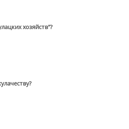
лацких хозяйств”?
кулачеству?