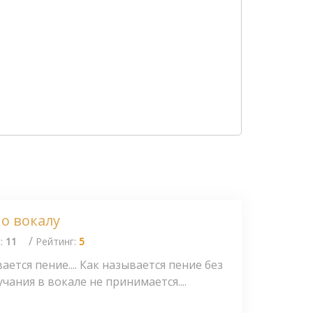
о вокалу
/
с:
11
Рейтинг:
5
ается пение.... Как называется пение без
учания в вокале не принимается....