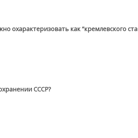
но охарактеризовать как “кремлевского ста
охранении СССР?