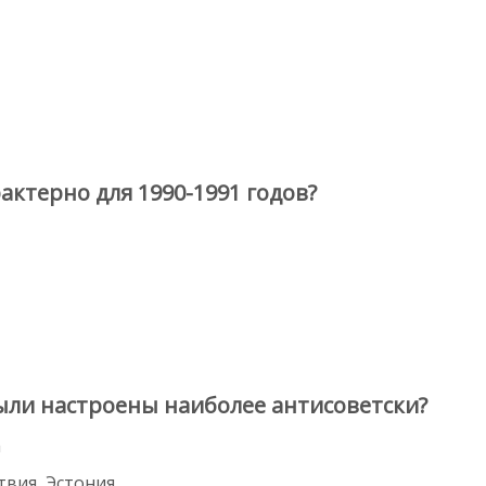
актерно для 1990-1991 годов?
были настроены наиболее антисоветски?
а
твия, Эстония