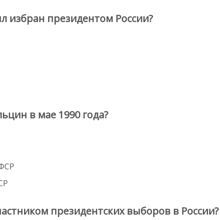
л избран президентом России?
ьцин в мае 1990 года?
СФСР
СР
частником президентских выборов в России?