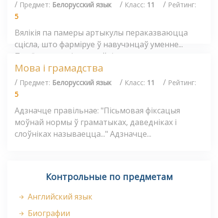
/
/
/
Предмет:
Белорусский язык
Класс:
11
Рейтинг:
5
Вялікія па памеры артыкулы пераказваюцца
сцісла, што фарміруе ў навучэнцаў уменне...
Прыём, пры якім настаўнік загадзя...
Мова і грамадства
/
/
/
Предмет:
Белорусский язык
Класс:
11
Рейтинг:
5
Адзначце правільнае: "Пісьмовая фіксацыя
моўнай нормы ў граматыках, даведніках і
слоўніках называецца..." Адзначце...
Контрольные по предметам
Английский язык
Биографии