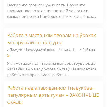
Насколько громко нужно петь. Назовите
правильное положение нижней челюсти и
языка при пении Наиболее оптимальная поза...
Работа з мастацкім творам на ўроках
Беларускай літаратуры
/
/
/
Предмет:
Белорусский язык
Класс:
11
Рейтинг:
5
Якія метадычныя прыёмы выкарыстоўваюцца
настаўнікам у час другога сінтэзу. На якім этапе
работы з творам змест работы...
Работа над апавяданнем і навукова-
папулярным артыкулам – ЗАКОНЧЫЦЕ
СКАЗЫ