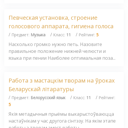
Певческая установка, строение
голосового аппарата, гигиена голоса
/
/
/
Предмет:
Музыка
Класс:
11
Рейтинг:
5
Насколько громко нужно петь. Назовите
правильное положение нижней челюсти и
языка при пении Наиболее оптимальная поза...
Работа з мастацкім творам на ўроках
Беларускай літаратуры
/
/
/
Предмет:
Белорусский язык
Класс:
11
Рейтинг:
5
Якія метадычныя прыёмы выкарыстоўваюцца
настаўнікам у час другога сінтэзу. На якім этапе
работы з творам змест работы...