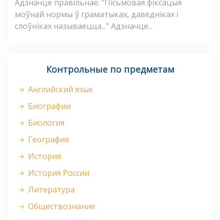
Адзначце правільнае: "Пісьмовая фіксацыя
моўнай нормы ў граматыках, даведніках і
слоўніках называецца..." Адзначце...
Контрольные по предметам
Английский язык
Биографии
Биология
География
История
История России
Литература
Обществознание