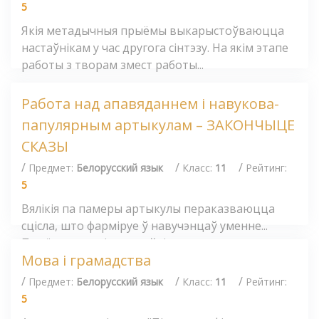
5
Якія метадычныя прыёмы выкарыстоўваюцца
настаўнікам у час другога сінтэзу. На якім этапе
работы з творам змест работы...
Работа над апавяданнем і навукова-
папулярным артыкулам – ЗАКОНЧЫЦЕ
СКАЗЫ
/
/
/
Предмет:
Белорусский язык
Класс:
11
Рейтинг:
5
Вялікія па памеры артыкулы пераказваюцца
сцісла, што фарміруе ў навучэнцаў уменне...
Прыём, пры якім настаўнік загадзя...
Мова і грамадства
/
/
/
Предмет:
Белорусский язык
Класс:
11
Рейтинг:
5