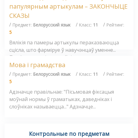
папулярным артыкулам – ЗАКОНЧЫЦЕ
СКАЗЫ
/
/
/
Предмет:
Белорусский язык
Класс:
11
Рейтинг:
5
Вялікія па памеры артыкулы пераказваюцца
сцісла, што фарміруе ў навучэнцаў уменне...
Прыём, пры якім настаўнік загадзя...
Мова і грамадства
/
/
/
Предмет:
Белорусский язык
Класс:
11
Рейтинг:
5
Адзначце правільнае: "Пісьмовая фіксацыя
моўнай нормы ў граматыках, даведніках і
слоўніках называецца..." Адзначце...
Контрольные по предметам