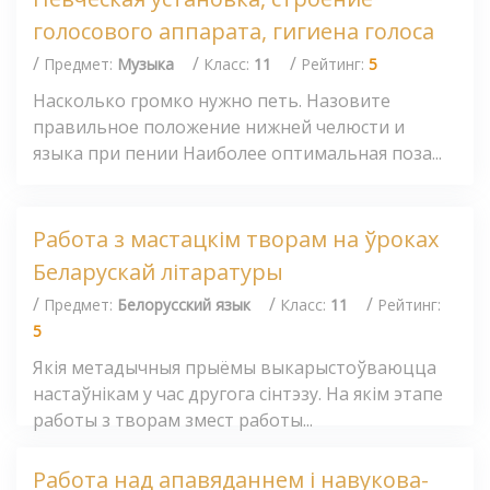
голосового аппарата, гигиена голоса
/
/
/
Предмет:
Музыка
Класс:
11
Рейтинг:
5
Насколько громко нужно петь. Назовите
правильное положение нижней челюсти и
языка при пении Наиболее оптимальная поза...
Работа з мастацкім творам на ўроках
Беларускай літаратуры
/
/
/
Предмет:
Белорусский язык
Класс:
11
Рейтинг:
5
Якія метадычныя прыёмы выкарыстоўваюцца
настаўнікам у час другога сінтэзу. На якім этапе
работы з творам змест работы...
Работа над апавяданнем і навукова-