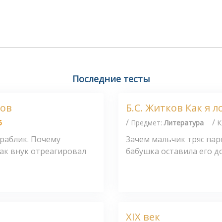
Последние тесты
ков
Б.С. Житков Как я 
/
/
5
Предмет:
Литература
К
ораблик. Почему
Зачем мальчик тряс пар
Как внук отреагировал
бабушка оставила его до
XIX век