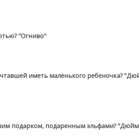
ртью? "Огниво"
ечтавшей иметь маленького ребеночка? "Дю
шим подарком, подаренным эльфами? "Дюйм