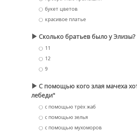
букет цветов
красивое платье
Сколько братьев было у Элизы?
11
12
9
С помощью кого злая мачеха хо
лебеди"
с помощью трёх жаб
с помощью зелья
с помощью мухоморов