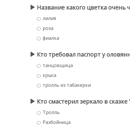
Название какого цветка очень ч
лилия
роза
фиалка
Кто требовал паспорт у оловянн
танцовщица
крыса
тролль из табакерки
Кто смастерил зеркало в сказке 
Тролль
Разбойница