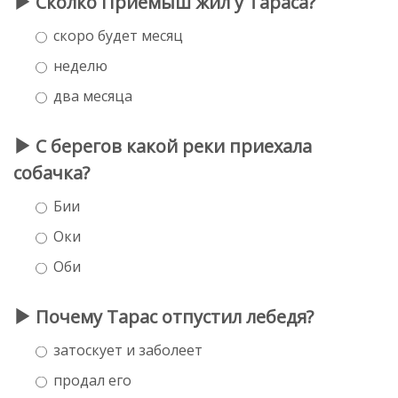
Сколко Приёмыш жил у Тараса?
скоро будет месяц
неделю
два месяца
С берегов какой реки приехала
собачка?
Бии
Оки
Оби
Почему Тарас отпустил лебедя?
затоскует и заболеет
продал его