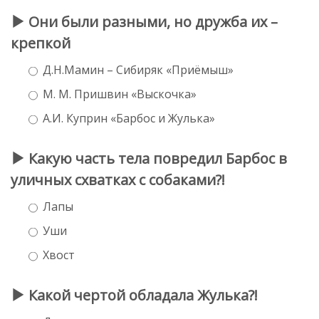
Они были разными, но дружба их –
крепкой
Д.Н.Мамин – Сибиряк «Приёмыш»
М. М. Пришвин «Выскочка»
А.И. Куприн «Барбос и Жулька»
Какую часть тела повредил Барбос в
уличных схватках с собаками?!
Лапы
Уши
Хвост
Какой чертой обладала Жулька?!