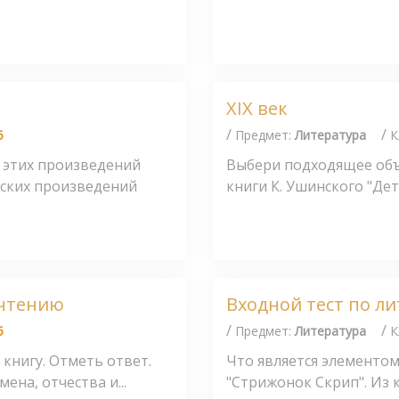
XIX век
/
/
5
Предмет:
Литература
К
з этих произведений
Выбери подходящее объя
еских произведений
книги К. Ушинского "Дет
 чтению
Входной тест по л
/
/
5
Предмет:
Литература
К
книгу. Отметь ответ.
Что является элементом
ена, отчества и...
"Стрижонок Скрип". Из к