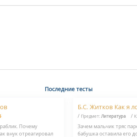
Последние тесты
ков
Б.С. Житков Как я 
/
/
5
Предмет:
Литература
К
ораблик. Почему
Зачем мальчик тряс пар
Как внук отреагировал
бабушка оставила его до