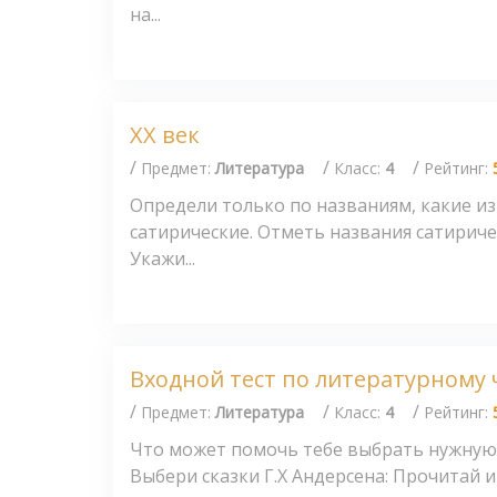
на...
XX век
/
/
/
Предмет:
Литература
Класс:
4
Рейтинг:
Определи только по названиям, какие и
сатирические. Отметь названия сатирич
Укажи...
Входной тест по литературному
/
/
/
Предмет:
Литература
Класс:
4
Рейтинг:
Что может помочь тебе выбрать нужную 
Выбери сказки Г.Х Андерсена: Прочитай им