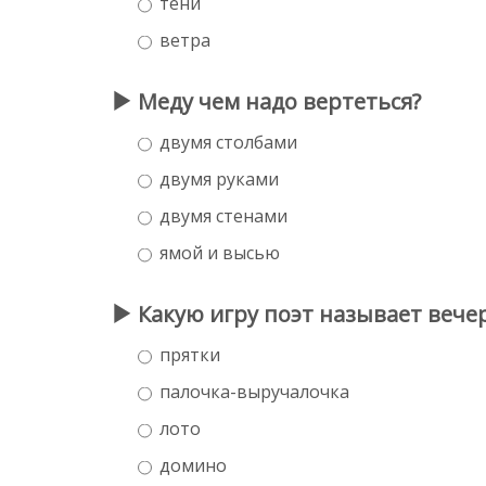
тени
ветра
Меду чем надо вертеться?
двумя столбами
двумя руками
двумя стенами
ямой и высью
Какую игру поэт называет вече
прятки
палочка-выручалочка
лото
домино