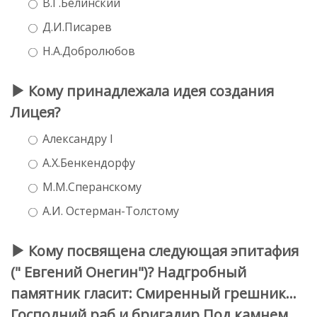
В.Г.Белинский
Д.И.Писарев
Н.А.Добролюбов
Кому принадлежала идея создания
Лицея?
Александру I
А.Х.Бенкендорфу
М.М.Сперанскому
А.И. Остерман-Толстому
Кому посвящена следующая эпитафия
(" Евгений Онегин")? Надгробный
памятник гласит: Смиренный грешник...
Господний раб и бригадир Под камнем