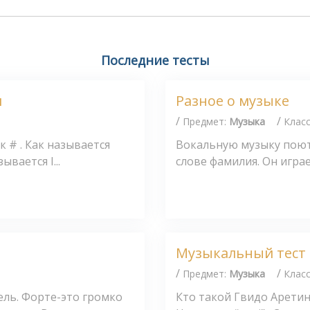
Последние тесты
и
Разное о музыке
/
/
Предмет:
Музыка
Клас
к # . Как называется
Вокальную музыку поют 
ывается I...
слове фамилия. Он играе
Музыкальный тест 
/
/
Предмет:
Музыка
Клас
ель. Форте-это громко
Кто такой Гвидо Аретин