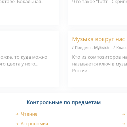
ктаве. Вокальная...
Что такое “tutti” . Скри
Музыка вокруг нас
/
/
Предмет:
Музыка
Клас
рожке, то куда можно
Кто из композиторов на
о цвета у него...
называется ключ в музы
России....
Контрольные по предметам
Чтение
Астрономия