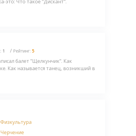
пка-это: Что такое "Дискант".
/
с:
1
Рейтинг:
5
писал балет "Щелкунчик". Как
ке. Как называется танец, возникший в
Физкультура
Черчение