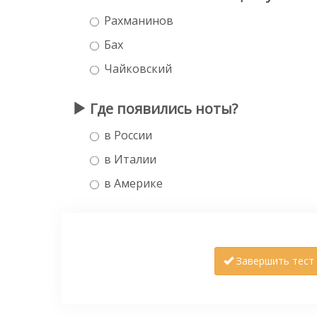
Рахманинов
Бах
Чайковский
Где появились ноты?
в России
в Италии
в Америке
Завершить тест