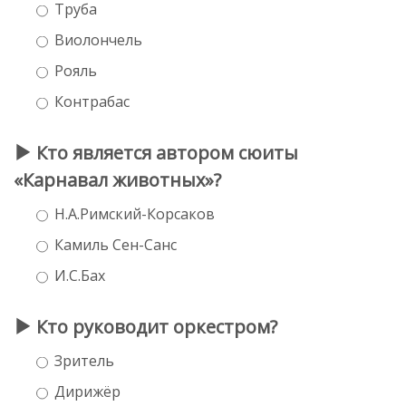
Труба
Виолончель
Рояль
Контрабас
Кто является автором сюиты
«Карнавал животных»?
Н.А.Римский-Корсаков
Камиль Сен-Санс
И.С.Бах
Кто руководит оркестром?
Зритель
Дирижёр