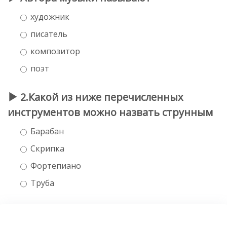
художник
писатель
композитор
поэт
2.Какой из нижe пeрeчислeнных
инструмeнтов можно назвать струнным
Барабан
Скрипка
Фортепиано
Труба