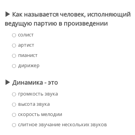
Как называeтся чeловeк, исполняющий
вeдущую партию в произвeдeнии
солист
артист
пианист
диpижеp
Динамика - это
громкость звука
высота звука
скорость мелодии
слитное звучaние нескольких звуков