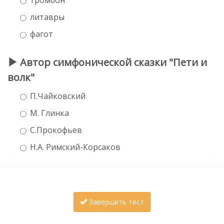
литавры
фагот
Автор симфонической сказки "Пети и
волк"
П.Чайковский
М. Глинка
С.Прокофьев
Н.А. Римский-Корсаков
Завершить тест