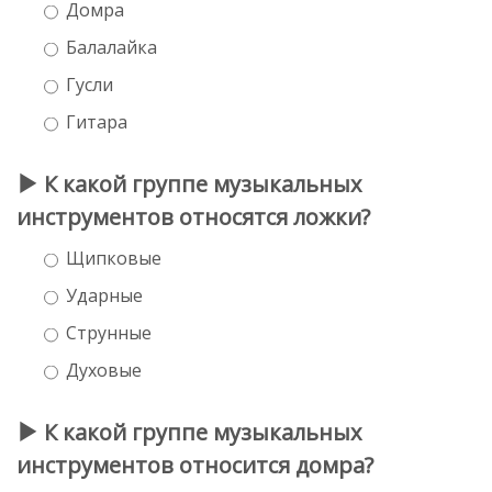
Домра
Балалайка
Гусли
Гитара
К какой группе музыкальных
инструментов относятся ложки?
Щипковые
Ударные
Струнные
Духовые
К какой группе музыкальных
инструментов относится домра?