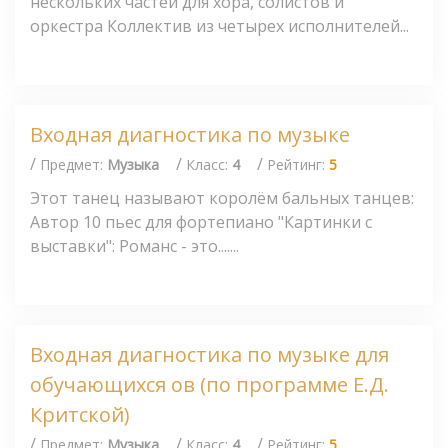
нескольких частей для хора, солистов и
оркестра Коллектив из четырех исполнителей...
Входная диагностика по музыке
/
/
/
Предмет:
Музыка
Класс:
4
Рейтинг:
5
Этот танец называют королём бальных танцев:
Автор 10 пьес для фортепиано "Картинки с
выставки": Романс - это.......
Входная диагностика по музыке для
обучающихся ов (по программе Е.Д.
Критской)
/
/
/
Предмет:
Музыка
Класс:
4
Рейтинг:
5