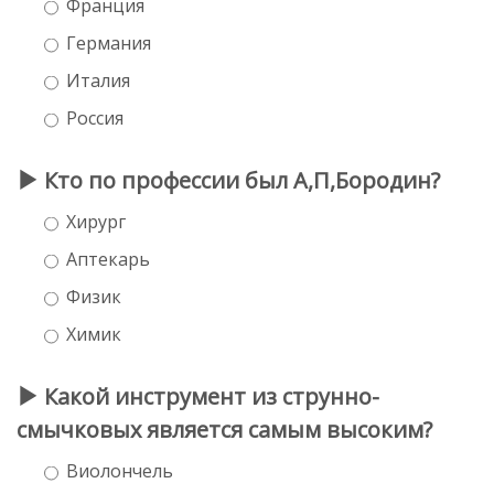
Франция
Германия
Италия
Россия
Кто по профессии был А,П,Бородин?
Хирург
Аптекарь
Физик
Химик
Какой инструмент из струнно-
смычковых является самым высоким?
Виолончель