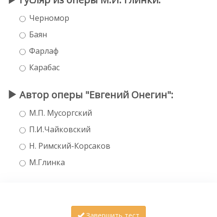
Черномор
Баян
Фарлаф
Карабас
Автор оперы "Евгений Онегин":
М.П. Мусоргский
П.И.Чайковский
Н. Римский-Корсаков
М.Глинка
Завершить тест