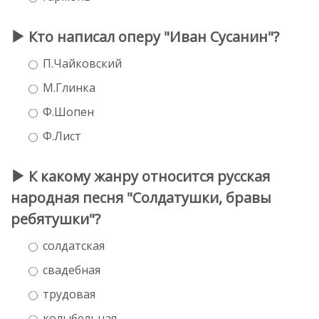
Кто написал оперу "Иван Сусанин"?
П.Чайковский
М.Глинка
Ф.Шопен
Ф.Лист
К какому жанру относится русская
народная песня "Солдатушки, бравы
ребятушки"?
солдатская
свадебная
трудовая
колыбельная