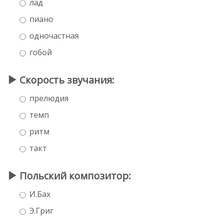
лад
пиано
одночастная
гобой
Скорость звучания:
прелюдия
темп
ритм
такт
Польский композитор:
И.Бах
Э.Григ