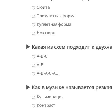
Сюита
Трехчастная форма
Куплетная форма
Ноктюрн
Какая из схем подходит к двухч
А-В-С
А-В
А-В-А-С-А....
Как в музыке называется резкая 
Кульминация
Контраст