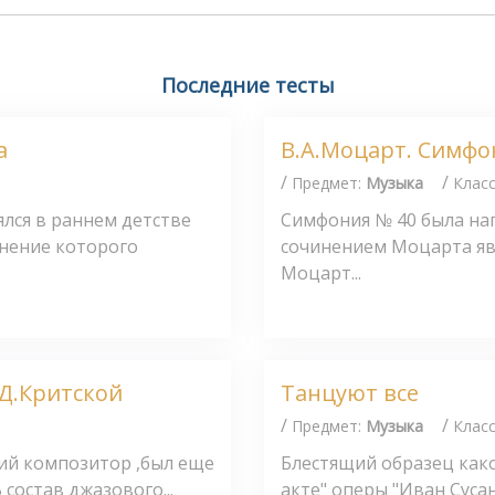
Последние тесты
а
В.А.Моцарт. Симфо
/
/
Предмет:
Музыка
Клас
лся в раннем детстве
Симфония № 40 была напи
нение которого
сочинением Моцарта явл
Моцарт...
.Д.Критской
Танцуют все
/
/
Предмет:
Музыка
Клас
кий композитор ,был еще
Блестящий образец како
состав джазового...
акте" оперы "Иван Сусан