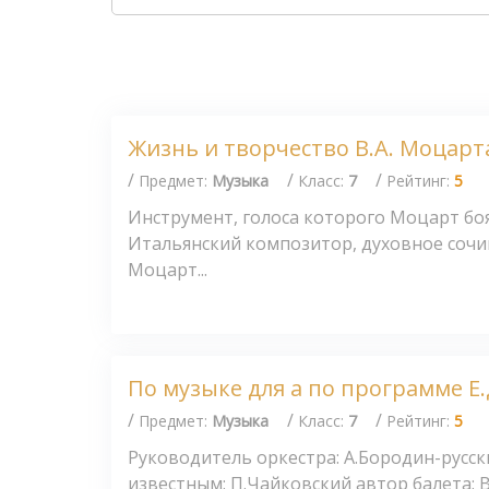
Жизнь и творчество В.А. Моцарт
/
/
/
Предмет:
Музыка
Класс:
7
Рейтинг:
5
Инструмент, голоса которого Моцарт боя
Итальянский композитор, духовное сочи
Моцарт...
По музыке для а по программе Е
/
/
/
Предмет:
Музыка
Класс:
7
Рейтинг:
5
Руководитель оркестра: А.Бородин-русс
известным: П.Чайковский автор балета: В 