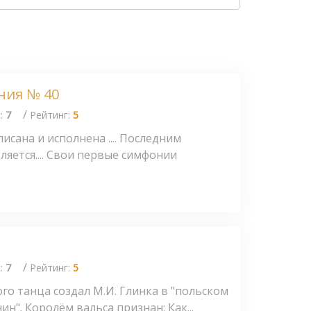
ния № 40
/
с:
7
Рейтинг:
5
сана и исполнена .... Последним
яется.... Свои первые симфонии
/
с:
7
Рейтинг:
5
го танца создал М.И. Глинка в "польском
ин". Королём вальса признан: Как...