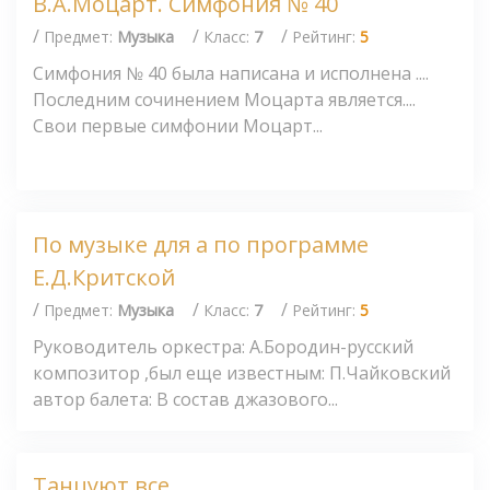
В.А.Моцарт. Симфония № 40
/
/
/
Предмет:
Музыка
Класс:
7
Рейтинг:
5
Симфония № 40 была написана и исполнена ....
Последним сочинением Моцарта является....
Свои первые симфонии Моцарт...
По музыке для а по программе
Е.Д.Критской
/
/
/
Предмет:
Музыка
Класс:
7
Рейтинг:
5
Руководитель оркестра: А.Бородин-русский
композитор ,был еще известным: П.Чайковский
автор балета: В состав джазового...
Танцуют все