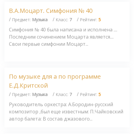
В.А.Моцарт. Симфония № 40
/
/
/
Предмет:
Музыка
Класс:
7
Рейтинг:
5
Симфония № 40 была написана и исполнена ....
Последним сочинением Моцарта является....
Свои первые симфонии Моцарт...
По музыке для а по программе
Е.Д.Критской
/
/
/
Предмет:
Музыка
Класс:
7
Рейтинг:
5
Руководитель оркестра: А.Бородин-русский
композитор ,был еще известным: П.Чайковский
автор балета: В состав джазового...