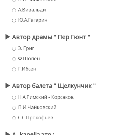
А.Вивальди
Ю.А.Гагарин
Автор драмы " Пер Гюнт "
Э. Григ
Ф.Шопен
Г.Ибсен
Автор балета " Щелкунчик "
Н.А.Римский - Корсаков
П.И.Чайковский
С.С.Прокофьев
A- kapella это :