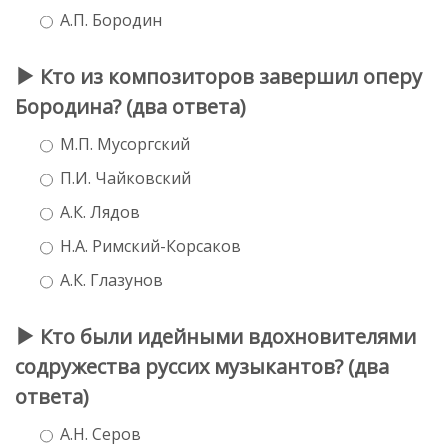
А.П. Бородин
Кто из композиторов завершил оперу
Бородина? (два ответа)
М.П. Мусоргский
П.И. Чайковский
А.К. Лядов
Н.А. Римский-Корсаков
А.К. Глазунов
Кто были идейными вдохновителями
содружества руссих музыкантов? (два
ответа)
А.Н. Серов