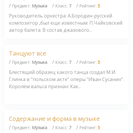
/
/
/
Предмет:
Музыка
Класс:
7
Рейтинг:
5
Руководитель оркестра: А.Бородин-русский
композитор ,был еще известным: П.Чайковский
автор балета: В состав джазового...
Танцуют все
/
/
/
Предмет:
Музыка
Класс:
7
Рейтинг:
5
Блестящий образец какого танца создал М.И.
Глинка в "польском акте" оперы "Иван Сусанин".
Королём вальса признан: Как...
Содержание и форма в музыке
/
/
/
Предмет:
Музыка
Класс:
7
Рейтинг:
5