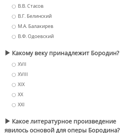
В.В. Стасов
В.Г. Белинский
М.А. Балакирев
В.Ф. Одоевский
Какому веку принадлежит Бородин?
XVII
XVIII
XIX
XX
XXI
Какое литературное произведение
явилось основой для оперы Бородина?