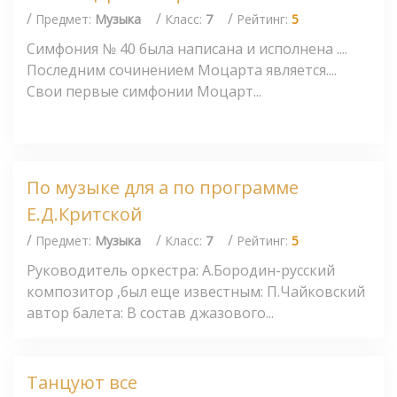
/
/
/
Предмет:
Музыка
Класс:
7
Рейтинг:
5
Симфония № 40 была написана и исполнена ....
Последним сочинением Моцарта является....
Свои первые симфонии Моцарт...
По музыке для а по программе
Е.Д.Критской
/
/
/
Предмет:
Музыка
Класс:
7
Рейтинг:
5
Руководитель оркестра: А.Бородин-русский
композитор ,был еще известным: П.Чайковский
автор балета: В состав джазового...
Танцуют все