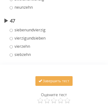
neunzehn
47
siebenundvierzig
vierzigundsieben
vierzehn
siebzehn
Завершить тест
Оцените тест