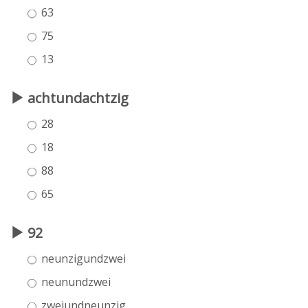
63
75
13
achtundachtzig
28
18
88
65
92
neunzigundzwei
neunundzwei
zweiundneunzig