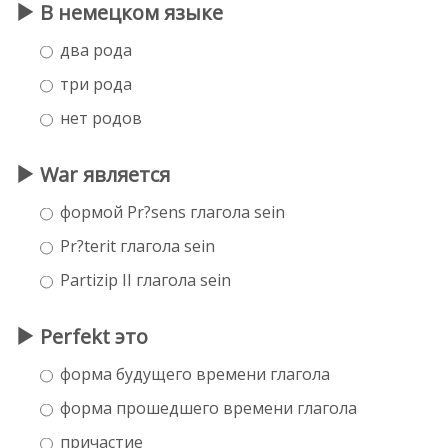
В немецком языке
два рода
три рода
нет родов
War является
формой Pr?sens глагола sein
Pr?terit глагола sein
Partizip II глагола sein
Perfekt это
форма будущего времени глагола
форма прошедшего времени глагола
причастие