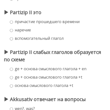
Partizip II это
причастие прошедшего времени
наречие
вспомогательный глагол
Partizip II слабых глаголов образуется
по схеме
ge + основа смыслового глагола + en
ge + основа смыслового глагола +t
основа смыслового глагола +t
Akkusativ отвечает на вопросы
wen?, was?