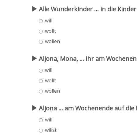
Alle Wunderkinder ... in die Kinde
will
wollt
wollen
Aljona, Mona, ... ihr am Wochenen
will
wollt
wollen
Aljona ... am Wochenende auf die
will
willst