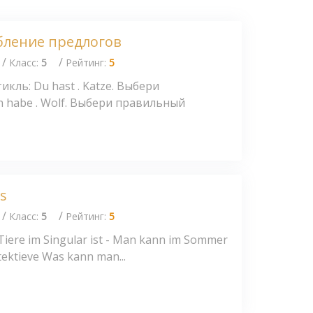
бление предлогов
/
/
Класс:
5
Рейтинг:
5
кль: Du hast . Katze. Выбери
h habe . Wolf. Выбери правильный
ss
/
/
Класс:
5
Рейтинг:
5
e Tiere im Singular ist - Man kann im Sommer
etektieve Was kann man...