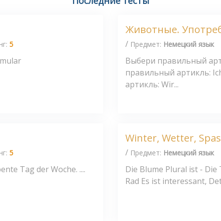
Последние тесты
Животные. Употре
/
нг:
5
Предмет:
Немецкий язык
rmular
Выбери правильный арти
правильный артикль: Ic
артикль: Wir...
Winter, Wetter, Spa
/
нг:
5
Предмет:
Немецкий язык
iebente Tag der Woche. ....
Die Blume Plural ist - Di
Rad Es ist interessant, D