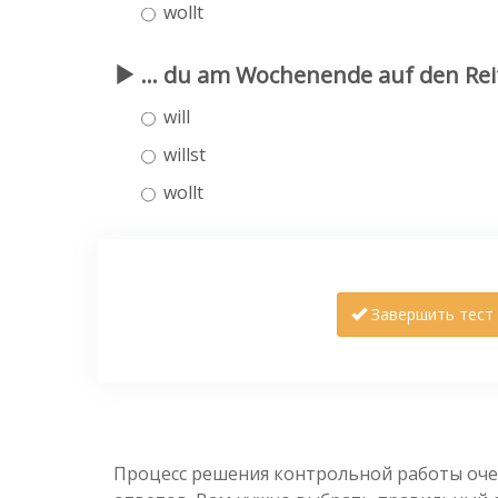
wollt
... du am Wochenende auf den Rei
will
willst
wollt
Завершить тест
Процесс решения контрольной работы оче