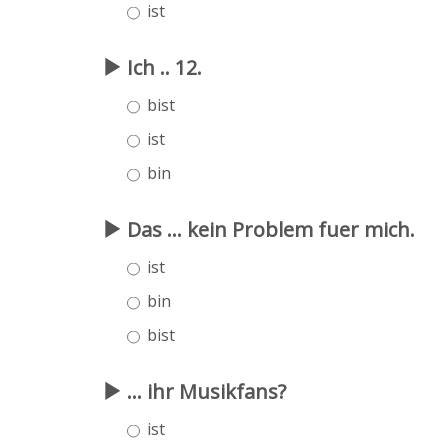
ist
Ich .. 12.
bist
ist
bin
Das ... kein Problem fuer mich.
ist
bin
bist
... ihr Musikfans?
ist