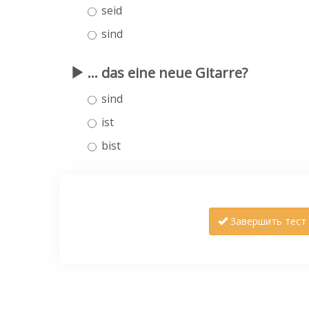
seid
sind
... das eine neue Gitarre?
sind
ist
bist
Завершить тест