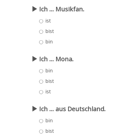
Ich ... Musikfan.
ist
bist
bin
Ich ... Mona.
bin
bist
ist
Ich ... aus Deutschland.
bin
bist