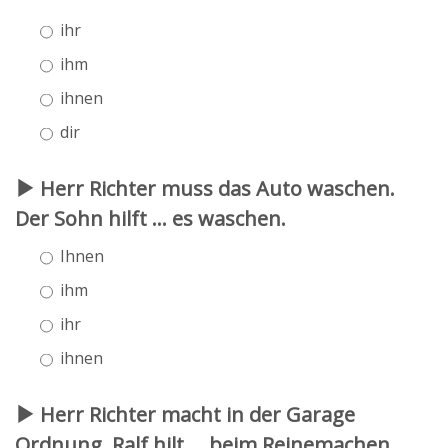
ihr
ihm
ihnen
dir
Herr Richter muss das Auto waschen.
Der Sohn hilft ... es waschen.
Ihnen
ihm
ihr
ihnen
Herr Richter macht in der Garage
Ordnung. Ralf hilt ... beim Reinemachen.