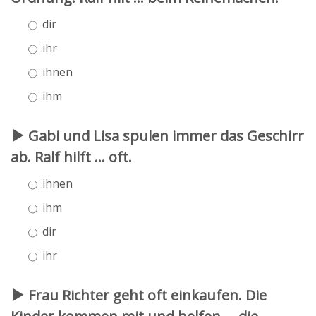
dir
ihr
ihnen
ihm
Gabi und Lisa spulen immer das Geschirr
ab. Ralf hilft ... oft.
ihnen
ihm
dir
ihr
Frau Richter geht oft einkaufen. Die