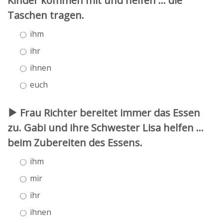
Kinder kommen mit und helfen ... die
Taschen tragen.
ihm
ihr
ihnen
euch
Frau Richter bereitet immer das Essen
zu. Gabi und ihre Schwester Lisa helfen ...
beim Zubereiten des Essens.
ihm
mir
ihr
ihnen