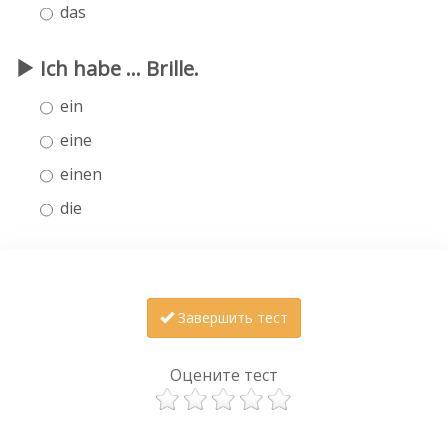
das
Ich habe ... Brille.
ein
eine
einen
die
Завершить тест
Оцените тест