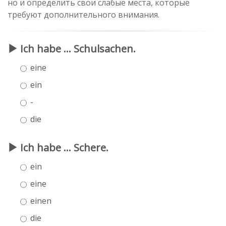
но и определить свои слабые места, которые
требуют дополнительного внимания.
Ich habe ... Schulsachen.
eine
ein
-
die
Ich habe ... Schere.
ein
eine
einen
die