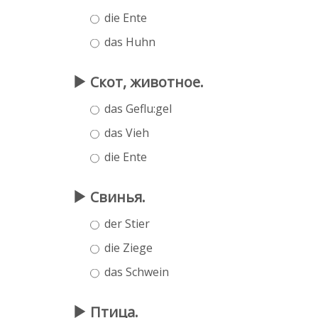
die Ente
das Huhn
Скот, животное.
das Geflu:gel
das Vieh
die Ente
Свинья.
der Stier
die Ziege
das Schwein
Птица.