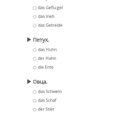
das Geflu:gel
das Vieh
das Getreide
Петух.
das Huhn
der Hahn
die Ente
Овца.
das Schwein
das Schaf
der Stier