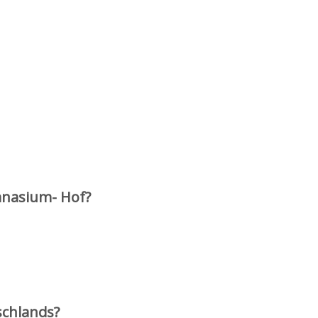
mnasium- Hof?
schlands?