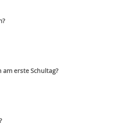
n?
am erste Schultag?
?