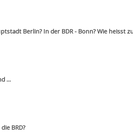
tstadt Berlin? In der BDR - Bonn? Wie heisst z
nd …
 die BRD?