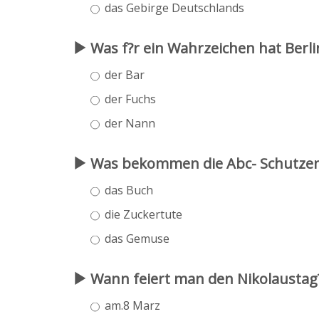
das Gebirge Deutschlands
Was f?r ein Wahrzeichen hat Berli
der Bar
der Fuchs
der Nann
Was bekommen die Abc- Schutzen 
das Buch
die Zuckertute
das Gemuse
Wann feiert man den Nikolaustag
am.8 Marz