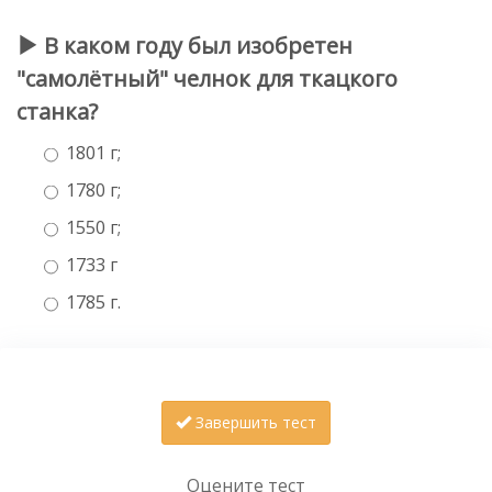
В каком году был изобретен
"самолётный" челнок для ткацкого
станка?
1801 г;
1780 г;
1550 г;
1733 г
1785 г.
Завершить тест
Оцените тест