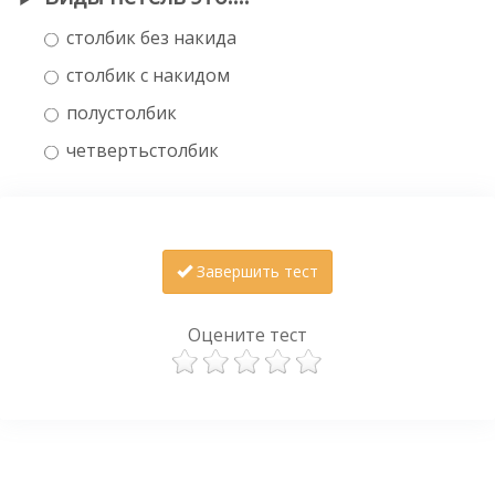
столбик без накида
столбик с накидом
полустолбик
четвертьстолбик
Завершить тест
Оцените тест