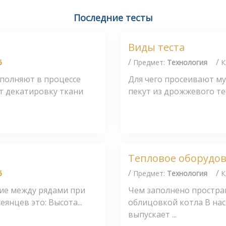
Последние тесты
Виды теста
/
/
5
Предмет:
Технология
К
ыполняют в процессе
Для чего просеивают му
 декатировку ткани
пекут из дрожжевого тес
Тепловое оборудо
/
/
5
Предмет:
Технология
К
ние между рядами при
Чем заполнено простра
янцев это: Высота...
облицовкой котла В на
выпускает ...