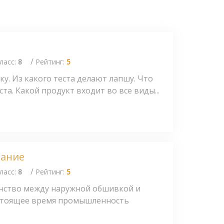
/
ласс:
8
Рейтинг:
5
ку. Из какого теста делают лапшу. Что
та. Какой продукт входит во все виды...
вание
/
ласс:
8
Рейтинг:
5
нство между наружной обшивкой и
стоящее время промышленность