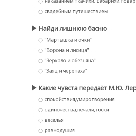
наказанием ткачихи, Бабарихи,повар
свадебным путешествием
Найди лишнюю басню
"Мартышка и очки"
"Ворона и лисица"
"Зеркало и обезьяна"
"Заяц и черепаха"
Какие чувста передаёт М.Ю. Лер
спокойствия,умиротворения
одиночества,печали,тоски
веселья
равнодушия