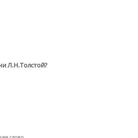
и Л.Н.Толстой?
ющее слово.