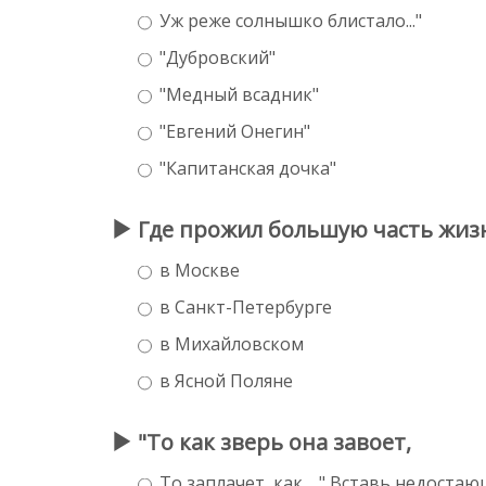
Уж реже солнышко блистало..."
"Дубровский"
"Медный всадник"
"Евгений Онегин"
"Капитанская дочка"
Где прожил большую часть жизн
в Москве
в Санкт-Петербурге
в Михайловском
в Ясной Поляне
"То как зверь она завоет,
То заплачет ,как....." Вставь недоста