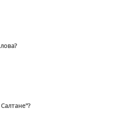
лова?
 Салтане"?