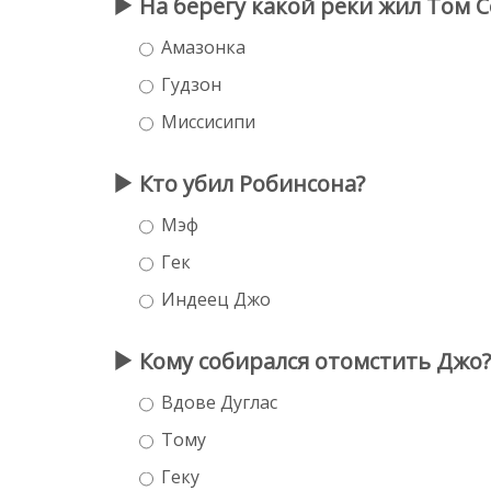
На берегу какой реки жил Том 
Амазонка
Гудзон
Миссисипи
Кто убил Робинсона?
Мэф
Гек
Индеец Джо
Кому собирался отомстить Джо?
Вдове Дуглас
Тому
Геку