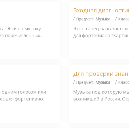
Входная диагности
/
/
Предмет:
Музыка
Клас
ы: Обычно музыку
Этот танец называют ко
з перечисленных...
для фортепиано "Картинки 
Для проверки знан
/
/
Предмет:
Музыка
Клас
 одним голосом или
Музыка под которую мы 
ес для фортепиано.
возникший в России. Окра