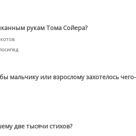
чканным рукам Тома Сойера?
 котов
лосипед
обы мальчику или взрослому захотелось чего
ему две тысячи стихов?