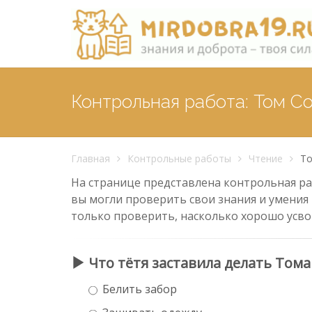
Контрольная работа: Том С
Главная
Контрольные работы
Чтение
То
На странице представлена контрольная раб
вы могли проверить свои знания и умения 
только проверить, насколько хорошо усво
Что тётя заставила делать Тома
Белить забор