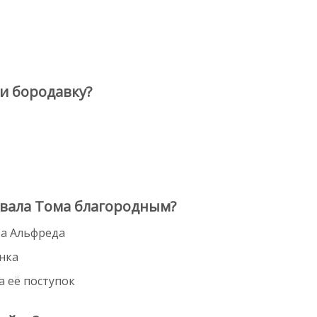
и бородавку?
звала Тома благородным?
та Альфреда
ынка
за её поступок