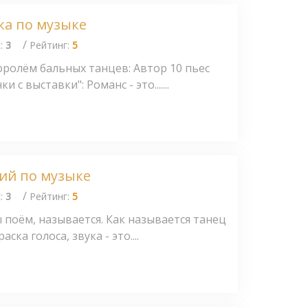
ка по музыке
/
с:
3
Рейтинг:
5
ролём бальных танцев: Автор 10 пьес
с выставки": Романс - это.......
ий по музыке
/
с:
3
Рейтинг:
5
поём, называется. Как называется танец
ска голоса, звука - это....