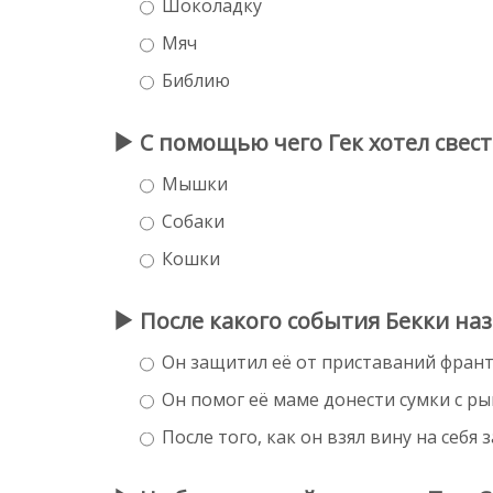
Шоколадку
Мяч
Библию
С помощью чего Гек хотел свест
Мышки
Собаки
Кошки
После какого события Бекки на
Он защитил её от приставаний фран
Он помог её маме донести сумки с р
После того, как он взял вину на себя 