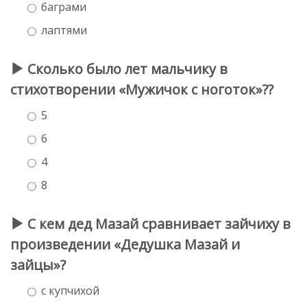
баграми
лаптями
Сколько было лет мальчику в
стихотворении «Мужичок с ноготок»??
5
6
4
8
С кем дед Мазай сравнивает зайчиху в
произведении «Дедушка Мазай и
зайцы»?
с купчихой