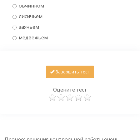
овчинном
лисичьем
заячьем
медвежьем
Завершить тест
Оцените тест
Процесс решения контрольной работы очень