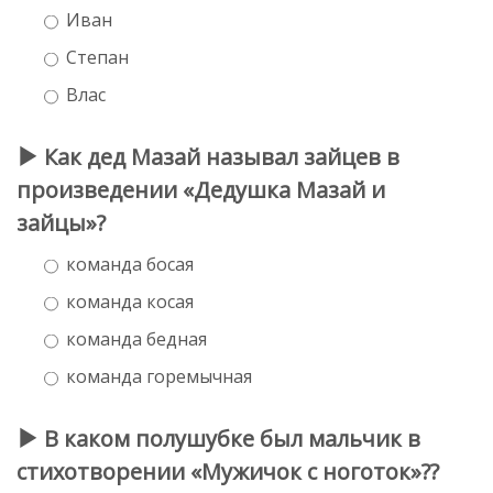
Иван
Степан
Влас
Как дед Мазай называл зайцев в
произведении «Дедушка Мазай и
зайцы»?
команда босая
команда косая
команда бедная
команда горемычная
В каком полушубке был мальчик в
стихотворении «Мужичок с ноготок»??